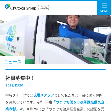
MENU
ニュース
社員募集中！
2022/12/20
中特グループでは
現場スタッフ
として私たちと一緒に働く仲間
を募集しています。令和3年度
「やまぐち働き方改革推進優良企
業表彰」
や、令和2年には「やまぐち健康経営企業」の認証を受