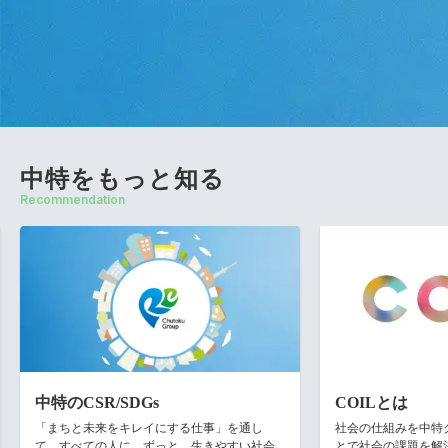
中特をもっと知る
Recommendation
COILとは
NEXT10 Ta
社会の仕組みを中特グループがRedesignするこ
中特グループ
会
とで社会の課題を解決します。
向かって取り