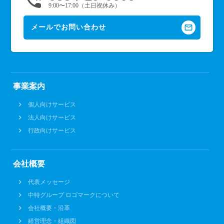
phone_in_talk
9:00〜17:00（土日祝休み）
mail_outline
メールでお問い合わせ
事業案内
個人向けサービス
法人向けサービス
行政向けサービス
会社概要
代表メッセージ
中特グループ ロゴマークについて
会社概要・沿革
経営理念・組織図