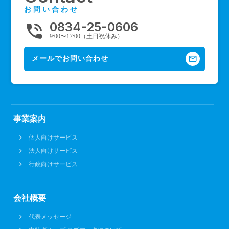
お問い合わせ
0834-25-0606
phone_in_talk
9:00〜17:00（土日祝休み）
mail_outline
メールでお問い合わせ
事業案内
個人向けサービス
法人向けサービス
行政向けサービス
会社概要
代表メッセージ