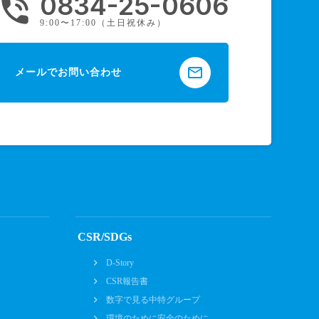
0834-25-0606
hone_in_talk
9:00〜17:00（土日祝休み）
mail_outline
メールでお問い合わせ
CSR/SDGs
D-Story
CSR報告書
数字で見る中特グループ
環境のために安全のために