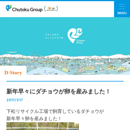
MENU
D-Story
新年早々にダチョウが卵を産みました！
2017/1/17
下松リサイクル工場で飼育しているダチョウが
新年早々卵を産みました！